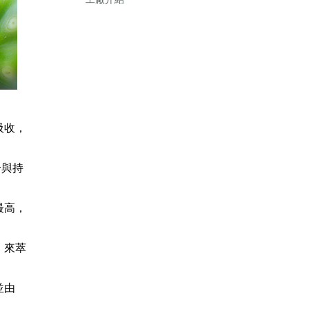
吸收，
合與持
最高，
，來萃
並由