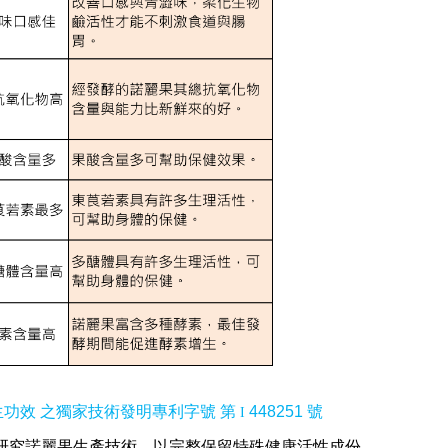
生功效 之獨家技術發明專利字號 第
448251 號
I
研究諾麗果生產技術，以完整保留特殊健康活性成份。