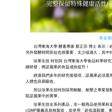
黃金發
台灣東海大學 酵素專家 蔡正宗 博士 表示：
另外發酵時間長短也很重要，太少或過久，其中
珍果生技 特別與 台灣東海大學食品科學研
續研發，將諾麗果的有益成份提升！
經過我們多年的研究後發現，諾麗果必須選
人體也容易吸收。
所以珍果生技特別採用耐酸、耐壓之專業發
取諾麗果中的菁華。
珍果生技全系列產品，非一般商品使用果粉
cGMP藥廠高規格製造，並使用「超低溫殺菌」