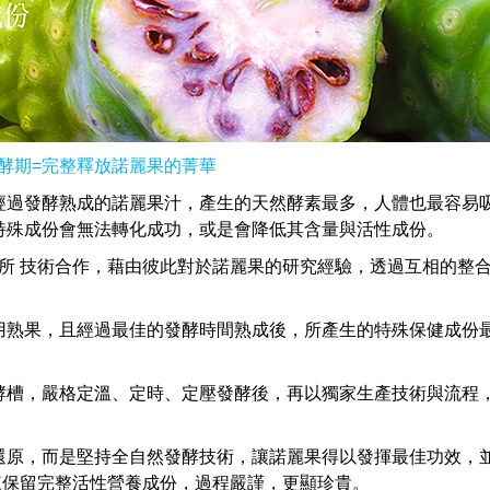
酵期=完整釋放諾麗果的菁華
經過發酵熟成的諾麗果汁，產生的天然酵素最多，人體也最容易
特殊成份會無法轉化成功，或是會降低其含量與活性成份。
究所 技術合作，藉由彼此對於諾麗果的研究經驗，透過互相的整
用熟果，且經過最佳的發酵時間熟成後，所產生的特殊保健成份
酵槽，嚴格定溫、定時、定壓發酵後，再以獨家生產技術與流程
還原，而是堅持全自然發酵技術，讓諾麗果得以發揮最佳功效，
來保留完整活性營養成份，過程嚴謹，更顯珍貴。