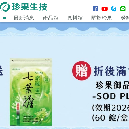
最新消息
產品館
原料館
關於珍果
發
登入
MENU
最新消息
產品館
原料館
關於珍果