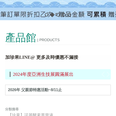
發酵技術
OEM/ODM
產品館
| PRODUCTS
購物說明
加珍果LINE@ 更多及時優惠不漏接
聯絡我們
工廠通過 HACCP 及 ISO 22000認證
~2022 週 年 慶 得奬者名單公布~
2024第24屆新加坡國際食品與飲料展FHA 展後最新消息
2024年度亞洲生技展圓滿展出
2026年 父親節特惠活動~8/11止
分類搜尋
【珍果】諾麗酵素菁華液