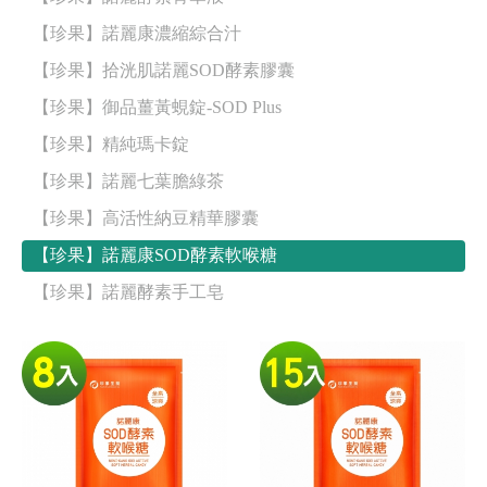
【珍果】諾麗康濃縮綜合汁
【珍果】拾洸肌諾麗SOD酵素膠囊
【珍果】御品薑黃蜆錠-SOD Plus
【珍果】精純瑪卡錠
【珍果】諾麗七葉膽綠茶
【珍果】高活性納豆精華膠囊
【珍果】諾麗康SOD酵素軟喉糖
【珍果】諾麗酵素手工皂