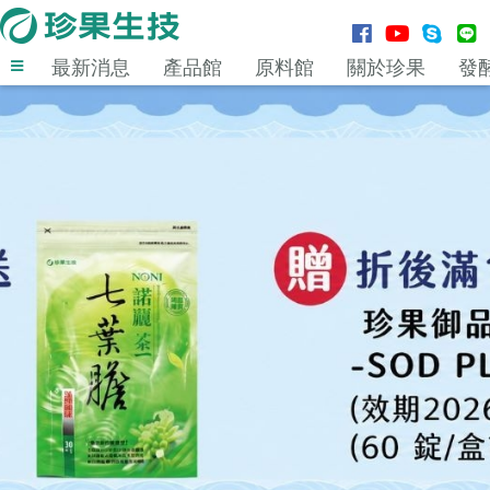
最新消息
產品館
原料館
關於珍果
發
登入
MENU
最新消息
產品館
原料館
關於珍果