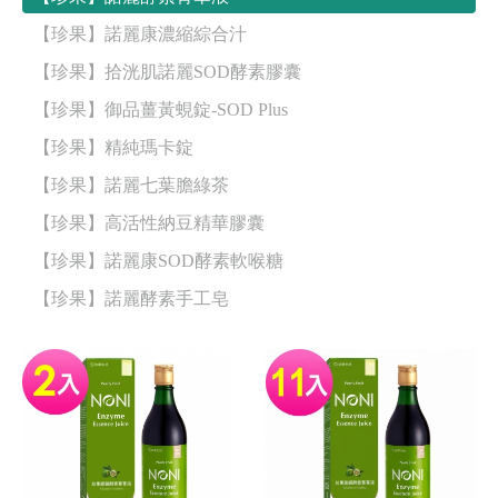
【珍果】諾麗康濃縮綜合汁
【珍果】拾洸肌諾麗SOD酵素膠囊
【珍果】御品薑黃蜆錠-SOD Plus
【珍果】精純瑪卡錠
【珍果】諾麗七葉膽綠茶
【珍果】高活性納豆精華膠囊
【珍果】諾麗康SOD酵素軟喉糖
【珍果】諾麗酵素手工皂