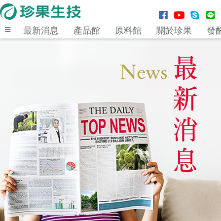
最新消息
產品館
原料館
關於珍果
發
登入
MENU
最新消息
產品館
原料館
關於珍果