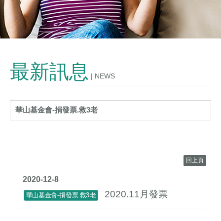
發酵技術
OEM/ODM
最新訊息
| NEWS
購物說明
聯絡我們
華山基金會-捐發票.救3老
回上頁
2020-12-8
2020.11月發票
華山基金會-捐發票.救3老