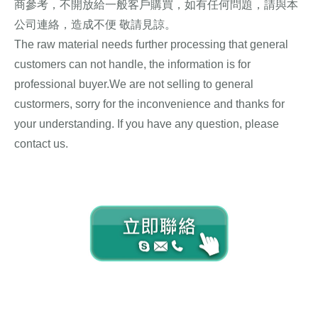
商參考，不開放給一般客戶購買，如有任何問題，請與本
公司連絡，造成不便 敬請見諒。
諾麗,SOD-Like,酵素
The raw material needs further processing that general
customers can not handle, the information is for
professional buyer.We are not selling to general
custormers, sorry for the inconvenience and thanks for
your understanding. If you have any question, please
contact us.
Contact us
Contact us