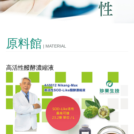
發酵技術
OEM/ODM
原料館
| MATERIAL
購物說明
聯絡我們
高活性醱酵濃縮液