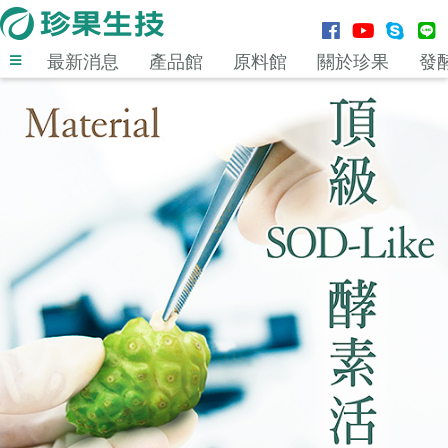
最新消息
產品館
原料館
關於珍果
發
登入
MENU
最新消息
產品館
原料館
關於珍果