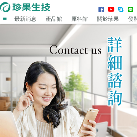
最新消息
產品館
原料館
關於珍果
發
登入
MENU
最新消息
產品館
原料館
關於珍果