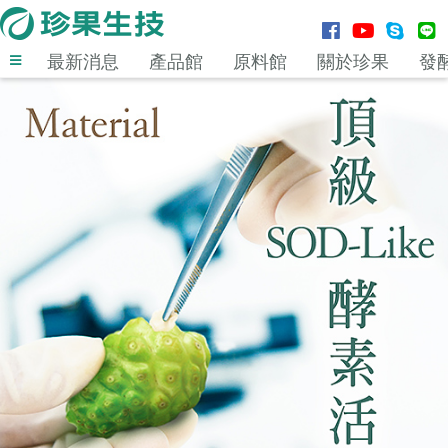
最新消息
產品館
原料館
關於珍果
發
登入
MENU
最新消息
產品館
原料館
關於珍果