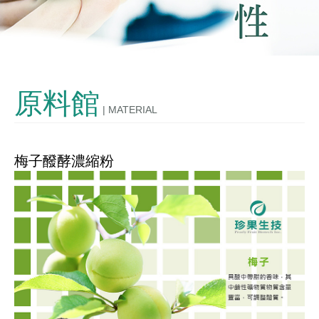
發酵技術
OEM/ODM
原料館
| MATERIAL
購物說明
聯絡我們
梅子醱酵濃縮粉