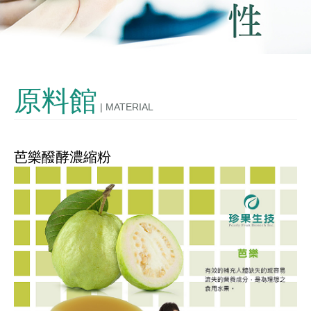
發酵技術
OEM/ODM
原料館
| MATERIAL
購物說明
聯絡我們
芭樂醱酵濃縮粉