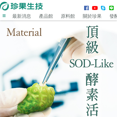
最新消息
產品館
原料館
關於珍果
發
登入
MENU
最新消息
產品館
原料館
關於珍果