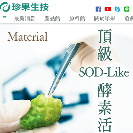
最新消息
產品館
原料館
關於珍果
發
登入
MENU
最新消息
產品館
原料館
關於珍果