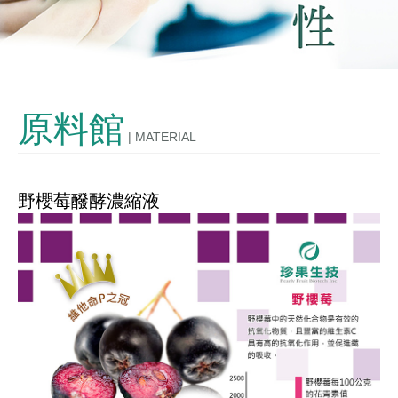
發酵技術
OEM/ODM
原料館
| MATERIAL
購物說明
聯絡我們
野櫻莓醱酵濃縮液