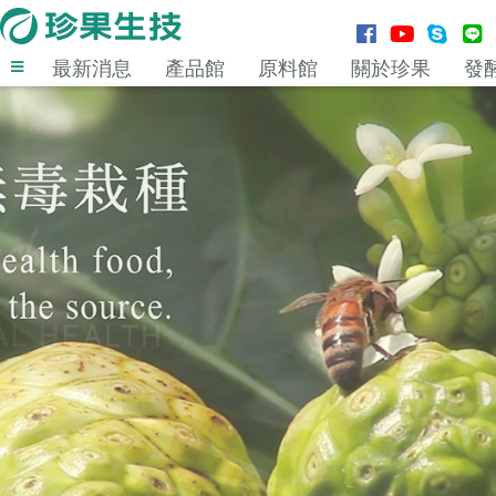
最新消息
產品館
原料館
關於珍果
發
登入
MENU
最新消息
產品館
原料館
關於珍果