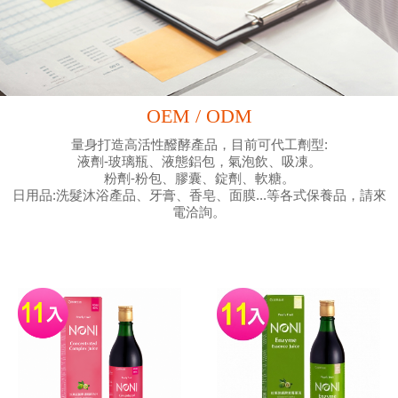
OEM / ODM
量身打造高活性醱酵產品，目前可代工劑型:
液劑-玻璃瓶、液態鋁包，氣泡飲、吸凍。
粉劑-粉包、膠囊、錠劑、軟糖。
日用品:洗髮沐浴產品、牙膏、香皂、面膜...等各式保養品，請來
電洽詢。