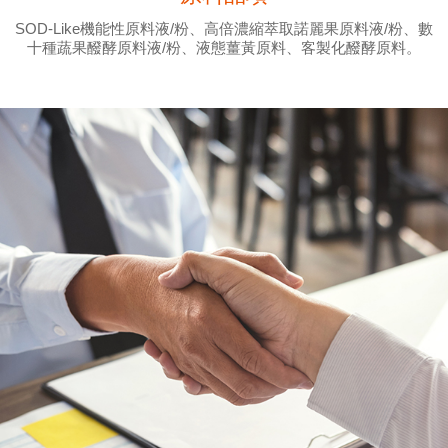
SOD-Like機能性原料液/粉、高倍濃縮萃取諾麗果原料液/粉、數
十種蔬果醱酵原料液/粉、液態薑黃原料、客製化醱酵原料。